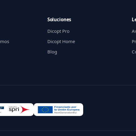
Soluciones
L
Dicopt Pro
Av
gimos
Dicopt Home
P
Blog
C