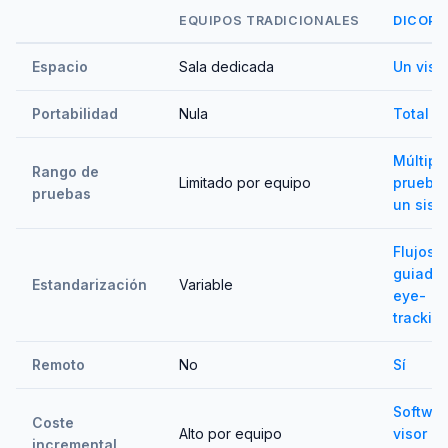
EQUIPOS TRADICIONALES
DICOPT
Espacio
Sala dedicada
Un viso
Portabilidad
Nula
Total
Múltipl
Rango de
Limitado por equipo
prueba
pruebas
un sist
Flujos
guiados
Estandarización
Variable
eye-
trackin
Remoto
No
Sí
Softwar
Coste
Alto por equipo
visor
incremental