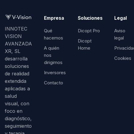
Empresa
Soluciones
Legal
INNOTEC
Qué
Dicopt Pro
Aviso
VISION
hacemos
legal
Dicopt
AVANZADA
A quién
Home
Privacida
XR, SL
nos
Cookies
desarrolla
dirigimos
soluciones
Inversores
de realidad
extendida
Contacto
aplicadas a
salud
visual, con
foco en
diagnóstico,
seguimiento
y terapia.