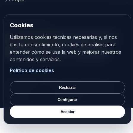
Cookies
CON EL APOYO DE
Utilizamos cookies técnicas necesarias y, si nos
das tu consentimiento, cookies de análisis para
entender cómo se usa la web y mejorar nuestros
contenidos y servicios.
Política de cookies
©
2026
V-Vision. Todos
Web corporativa en español,
Rechazar
los derechos
preparada para futura versión
reservados.
internacional.
Configurar
Aceptar