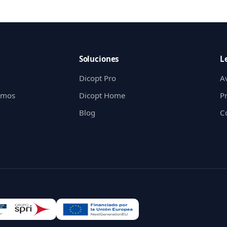
Soluciones
L
Dicopt Pro
Av
gimos
Dicopt Home
P
Blog
C