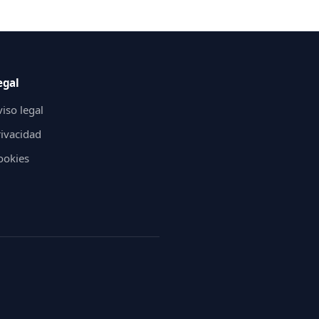
egal
iso legal
rivacidad
ookies