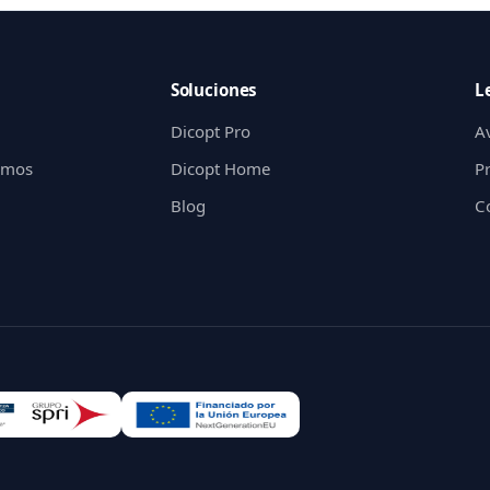
Soluciones
L
Dicopt Pro
Av
gimos
Dicopt Home
P
Blog
C