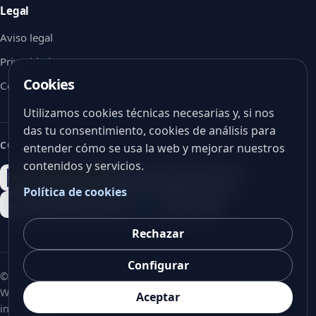
Legal
Aviso legal
Privacidad
Cookies
Cookies
Utilizamos cookies técnicas necesarias y, si nos
das tu consentimiento, cookies de análisis para
CON EL APOYO DE
entender cómo se usa la web y mejorar nuestros
contenidos y servicios.
Política de cookies
Rechazar
Configurar
©
2026
V-Vision. Todos los derechos reservados.
Web corporativa en español, preparada para futura versión
Aceptar
internacional.