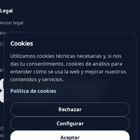
Legal
Aviso legal
Privacidad
Cookies
Cookies
Utilizamos cookies técnicas necesarias y, si nos
das tu consentimiento, cookies de análisis para
CON EL APOYO DE
entender cómo se usa la web y mejorar nuestros
contenidos y servicios.
Política de cookies
Rechazar
Configurar
©
2026
V-Vision. Todos los derechos reservados.
Web corporativa en español, preparada para futura versión
Aceptar