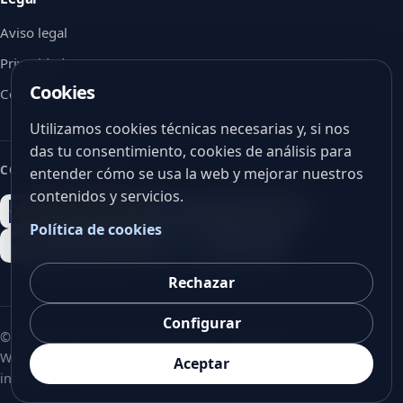
Aviso legal
Privacidad
Cookies
Cookies
Utilizamos cookies técnicas necesarias y, si nos
das tu consentimiento, cookies de análisis para
CON EL APOYO DE
entender cómo se usa la web y mejorar nuestros
contenidos y servicios.
Política de cookies
Rechazar
Configurar
©
2026
V-Vision. Todos los derechos reservados.
Web corporativa en español, preparada para futura versión
Aceptar
internacional.