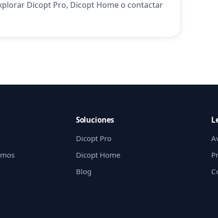
explorar
Dicopt Pro
,
Dicopt Home
o
contactar
Soluciones
L
Dicopt Pro
Av
gimos
Dicopt Home
P
Blog
C