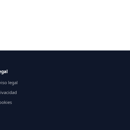
egal
iso legal
rivacidad
ookies