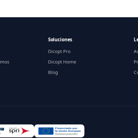
Soluciones
L
Dicopt Pro
Av
gimos
Dicopt Home
P
Blog
C