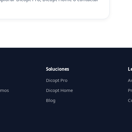
Soluciones
L
Dicopt Pro
Av
gimos
Dicopt Home
P
Blog
C