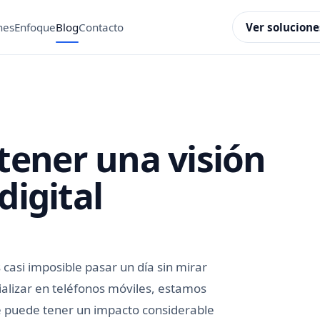
Ver solucione
nes
Enfoque
Blog
Contacto
ener una visión
digital
casi imposible pasar un día sin mirar
alizar en teléfonos móviles, estamos
ue puede tener un impacto considerable