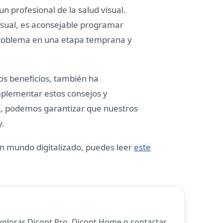
n profesional de la salud visual.
isual, es aconsejable programar
 problema en una etapa temprana y
os beneficios, también ha
mplementar estos consejos y
s, podemos garantizar que nuestros
y.
n mundo digitalizado, puedes leer
este
explorar
Dicopt Pro
,
Dicopt Home
o
contactar