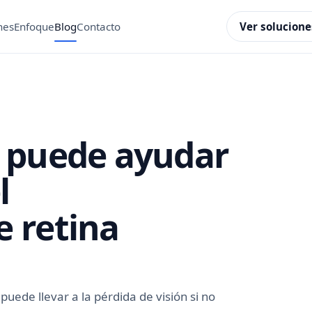
Ver solucione
nes
Enfoque
Blog
Contacto
a puede ayudar
l
 retina
uede llevar a la pérdida de visión si no