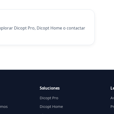
explorar
Dicopt Pro
,
Dicopt Home
o
contactar
Soluciones
L
Dicopt Pro
Av
gimos
Dicopt Home
P