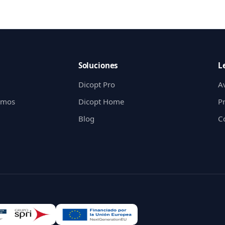
Soluciones
L
Dicopt Pro
Av
gimos
Dicopt Home
P
Blog
C